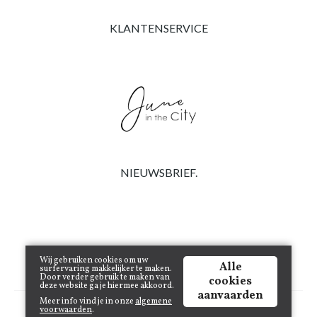
KLANTENSERVICE
NIEUWSBRIEF.
Wij gebruiken cookies om uw
Alle
surfervaring makkelijker te maken.
Door verder gebruik te maken van
cookies
deze website ga je hiermee akkoord.
aanvaarden
Meer info vind je in onze
algemene
Copyright © 2021 www.juneinthecity.be | Powered by
Tilroy
.
voorwaarden
.