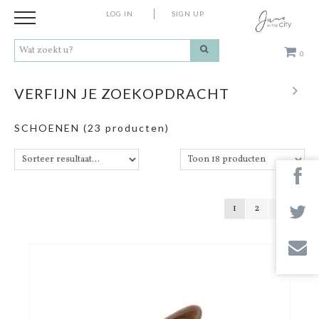
LOG IN
SIGN UP
0
Kleding
VERFIJN JE ZOEKOPDRACHT
Schoenen
SCHOENEN
(23 producten)
Accessoires
Cadeaus
1
2
Merken
Contact
Stores