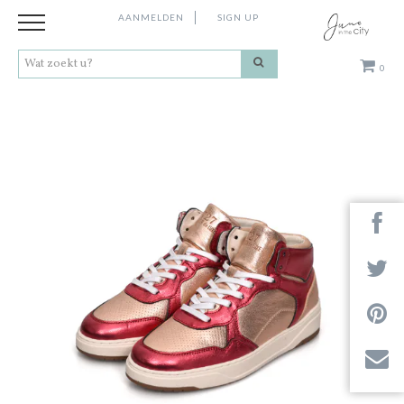
AANMELDEN
SIGN UP
0
Kleding
Schoenen
Accessoires
Cadeaus
Merken
Next
Contact
Stores