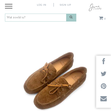
LOG IN
SIGN UP
0
Kleding
Schoenen
Accessoires
Cadeaus
Merken
Next
Contact
Stores