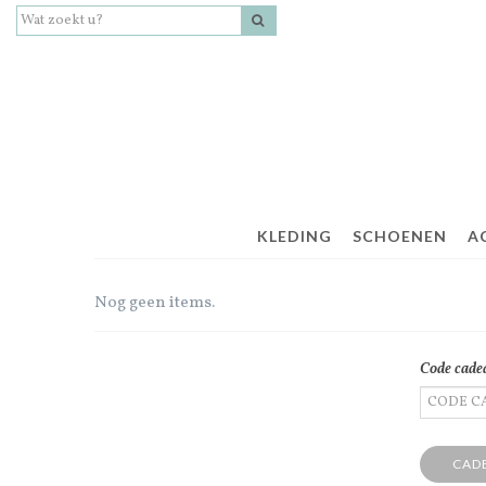
KLEDING
SCHOENEN
A
Nog geen items.
Code cad
CAD