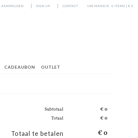
AANMELDEN
SIGN UP
CONTACT
UW MANDJE:
0
ITEMS | €
0
CADEAUBON
OUTLET
Subtotaal
€ 0
Totaal
€ 0
€ 0
Totaal te betalen