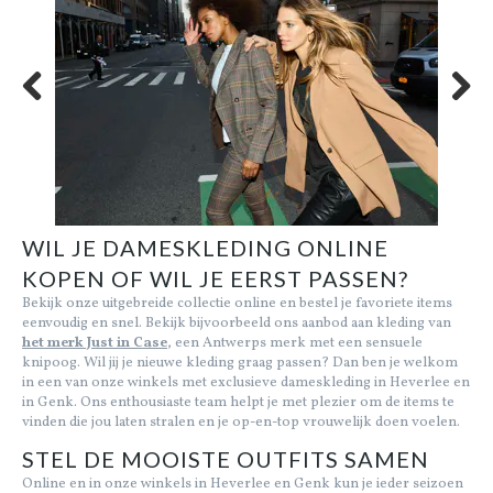
Previous
Next
WIL JE DAMESKLEDING ONLINE
KOPEN OF WIL JE EERST PASSEN?
Bekijk onze uitgebreide collectie online en bestel je favoriete items
eenvoudig en snel. Bekijk bijvoorbeeld ons aanbod aan kleding van
het merk Just in Case
, een Antwerps merk met een sensuele
knipoog. Wil jij je nieuwe kleding graag passen? Dan ben je welkom
in een van onze winkels met exclusieve dameskleding in Heverlee en
in Genk. Ons enthousiaste team helpt je met plezier om de items te
vinden die jou laten stralen en je op-en-top vrouwelijk doen voelen.
STEL DE MOOISTE OUTFITS SAMEN
Online en in onze winkels in Heverlee en Genk kun je ieder seizoen