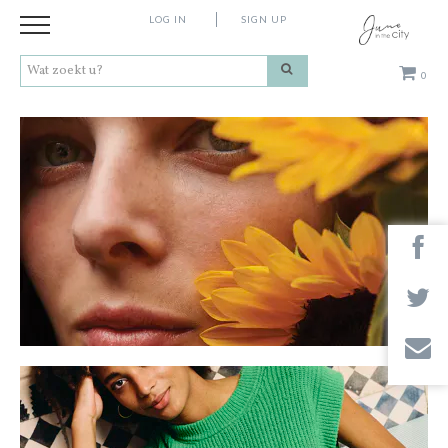
LOG IN
SIGN UP
0
Kleding
Schoenen
Accessoires
Cadeaus
Merken
Contact
Stores