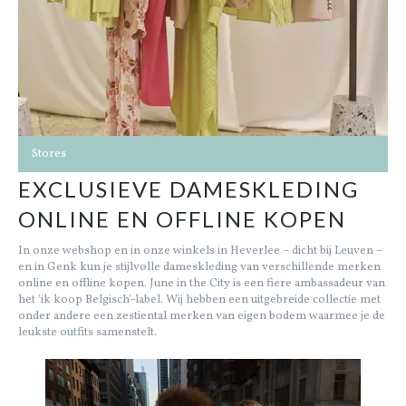
Stores
EXCLUSIEVE DAMESKLEDING
ONLINE EN OFFLINE KOPEN
In onze webshop en in onze winkels in Heverlee – dicht bij Leuven –
en in Genk kun je stijlvolle dameskleding van verschillende merken
online en offline kopen. June in the City is een fiere ambassadeur van
het 'ik koop Belgisch'-label. Wij hebben een uitgebreide collectie met
onder andere een zestiental merken van eigen bodem waarmee je de
leukste outfits samenstelt.