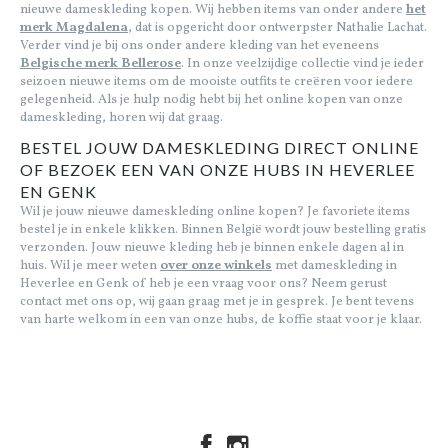
nieuwe dameskleding kopen. Wij hebben items van onder andere
het
merk Magdalena
, dat is opgericht door ontwerpster Nathalie Lachat.
Verder vind je bij ons onder andere kleding van het eveneens
Belgische merk Bellerose
. In onze veelzijdige collectie vind je ieder
seizoen nieuwe items om de mooiste outfits te creëren voor iedere
gelegenheid. Als je hulp nodig hebt bij het online kopen van onze
dameskleding, horen wij dat graag.
BESTEL JOUW DAMESKLEDING DIRECT ONLINE
OF BEZOEK EEN VAN ONZE HUBS IN HEVERLEE
EN GENK
Wil je jouw nieuwe dameskleding online kopen? Je favoriete items
bestel je in enkele klikken. Binnen België wordt jouw bestelling gratis
verzonden. Jouw nieuwe kleding heb je binnen enkele dagen al in
huis. Wil je meer weten
over onze winkels
met dameskleding in
Heverlee en Genk of heb je een vraag voor ons? Neem gerust
contact met ons op, wij gaan graag met je in gesprek. Je bent tevens
van harte welkom in een van onze hubs, de koffie staat voor je klaar.