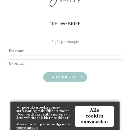
NIEUWSBRIEF.
Blijf op de hoogte
ABONNEREN
Wij gebruiken cookies om uw
Alle
surfervaring makkelijker te maken.
Door verder gebruik te maken van
cookies
deze website ga je hiermee akkoord.
aanvaarden
Meer info vind je in onze
algemene
Copyright © 2021 www.juneinthecity.be | Powered by
Tilroy
.
voorwaarden
.