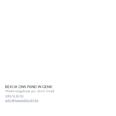
BEKIJK ONS PAND IN GENK
Winterslagstraat 40, 3600 Genk
089 51 16 50
info@juneinthecity.be