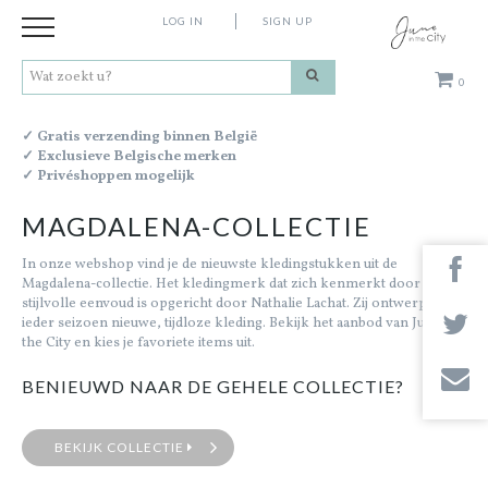
LOG IN
SIGN UP
0
Kleding
✓ Gratis verzending binnen België
✓ Exclusieve Belgische merken
✓ Privéshoppen mogelijk
Schoenen
MAGDALENA-COLLECTIE
Accessoires
In onze webshop vind je de nieuwste kledingstukken uit de
Magdalena-collectie. Het kledingmerk dat zich kenmerkt door
stijlvolle eenvoud is opgericht door Nathalie Lachat. Zij ontwerpt
Cadeaus
ieder seizoen nieuwe, tijdloze kleding. Bekijk het aanbod van June in
the City en kies je favoriete items uit.
Merken
BENIEUWD NAAR DE GEHELE COLLECTIE?
Contact
BEKIJK COLLECTIE
Stores