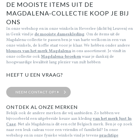
DE MOOISTE ITEMS UIT DE
MAGDALENA-COLLECTIE KOOP JE BIJ
Cadeaubon
ONS
In onze webshop en in onze winkels in Heverlee (dicht bij Leuven) en
Outlet
in Genk vind je
de mooiste dameskleding
. Om de items uit de
Magdalena-collectie te passen ben je van harte welkom in een van
onze winkels, de koffie staat voor je klaar. We hebben onder andere
blouses van het merk Magdalena
in ons assortiment. Je vindt in
onze collectie ook
Magdalena-broeken
waar je dankzij de
hoogwaardige kwaliteit lang plezier van zult hebben
HEEFT U EEN VRAAG?
NEEM CONTACT OP!
ONTDEK AL ONZE MERKEN
Bekijk ook de andere merken die wij aanbieden. Zo hebben we
bijvoorbeeld een uitgebreide keuze aan kleding
van het merk Just In
Case
. Net als Magdalena is dit een echt Belgisch merk. Ben je op zoek
naar een leuk cadeau voor een vriendin of familielid? In onze
webshop en in onze fysieke winkels vind je tevens
prachtige