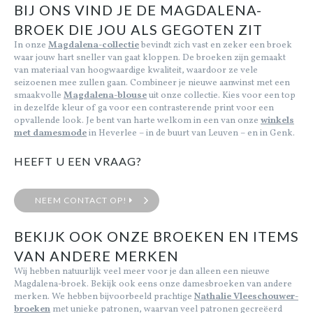
BIJ ONS VIND JE DE MAGDALENA-
BROEK DIE JOU ALS GEGOTEN ZIT
Cadeaubon
In onze
Magdalena-collectie
bevindt zich vast en zeker een broek
waar jouw hart sneller van gaat kloppen. De broeken zijn gemaakt
van materiaal van hoogwaardige kwaliteit, waardoor ze vele
Outlet
seizoenen mee zullen gaan. Combineer je nieuwe aanwinst met een
smaakvolle
Magdalena-blouse
uit onze collectie. Kies voor een top
in dezelfde kleur of ga voor een contrasterende print voor een
opvallende look. Je bent van harte welkom in een van onze
winkels
met damesmode
in Heverlee – in de buurt van Leuven – en in Genk.
HEEFT U EEN VRAAG?
NEEM CONTACT OP!
BEKIJK OOK ONZE BROEKEN EN ITEMS
VAN ANDERE MERKEN
Wij hebben natuurlijk veel meer voor je dan alleen een nieuwe
Magdalena-broek. Bekijk ook eens onze damesbroeken van andere
merken. We hebben bijvoorbeeld prachtige
Nathalie Vleeschouwer-
broeken
met unieke patronen, waarvan veel patronen gecreëerd