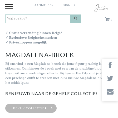
AANMELDEN
SIGN UP
0
Kleding
✓ Gratis verzending binnen België
✓ Exclusieve Belgische merken
✓ Privéshoppen mogelijk
Schoenen
MAGDALENA-BROEK
Accessoires
Bij ons vind je een Magdalena-broek die jouw figuur prachtig laat
uitkomen. Combineer de broek met een van de prachtige blouses of
truien uit onze veelzijdige collectie. Bij June in the City vind je alles om
Cadeaus
een prachtige outfit te creëren met jouw nieuwe Magdalena-broek in
het middelpunt.
Merken
BENIEUWD NAAR DE GEHELE COLLECTIE?
Contact
BEKIJK COLLECTIE
Stores