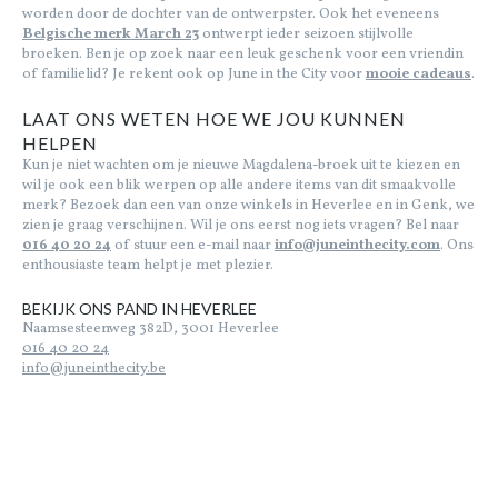
worden door de dochter van de ontwerpster. Ook het eveneens
Belgische merk March 23
ontwerpt ieder seizoen stijlvolle
broeken. Ben je op zoek naar een leuk geschenk voor een vriendin
of familielid? Je rekent ook op June in the City voor
mooie cadeaus
.
LAAT ONS WETEN HOE WE JOU KUNNEN
HELPEN
Kun je niet wachten om je nieuwe Magdalena-broek uit te kiezen en
wil je ook een blik werpen op alle andere items van dit smaakvolle
merk? Bezoek dan een van onze winkels in Heverlee en in Genk, we
zien je graag verschijnen. Wil je ons eerst nog iets vragen? Bel naar
016 40 20 24
of stuur een e-mail naar
info@juneinthecity.com
. Ons
enthousiaste team helpt je met plezier.
BEKIJK ONS PAND IN HEVERLEE
Naamsesteenweg 382D, 3001 Heverlee
016 40 20 24
info@juneinthecity.be