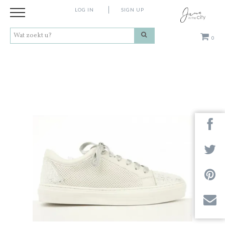
LOG IN
SIGN UP
0
Kleding
Schoenen
Accessoires
Cadeaus
Merken
Contact
Stores