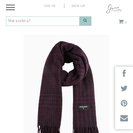
LOG IN
SIGN UP
0
Kleding
Schoenen
Accessoires
Cadeaus
Merken
Next
Contact
Stores