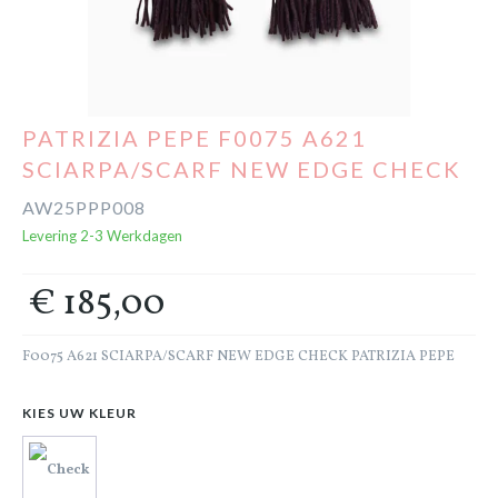
Cadeaubon
Outlet
PATRIZIA PEPE F0075 A621
SCIARPA/SCARF NEW EDGE CHECK
AW25PPP008
Levering 2-3 Werkdagen
€ 185,00
F0075 A621 SCIARPA/SCARF NEW EDGE CHECK PATRIZIA PEPE
KIES UW KLEUR