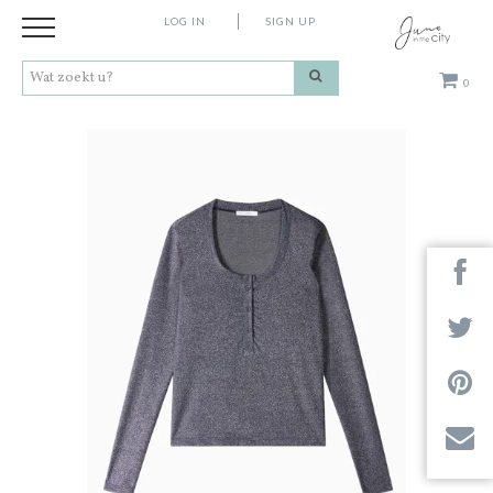
LOG IN
SIGN UP
0
Kleding
Schoenen
Accessoires
Cadeaus
Merken
Next
Contact
Stores