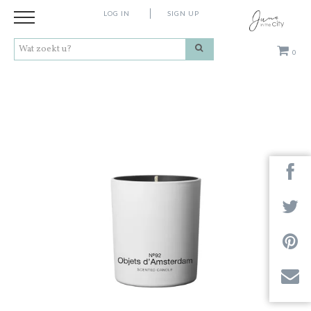
LOG IN
SIGN UP
0
Kleding
Schoenen
Accessoires
Cadeaus
Merken
Contact
Stores