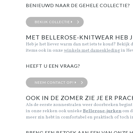
BENIEUWD NAAR DE GEHELE COLLECTIE?
BEKIJK COLLECTIE
MET BELLEROSE-KNITWEAR HEB J
Heb je het liever warm dan net iets te koud? Bekijk 
items ook in onze
winkels met dameskleding
in Hev
HEEFT U EEN VRAAG?
NEEM CONTACT OP!
OOK IN DE ZOMER ZIE JE ER PRAC
Als de eerste zonnestralen weer doorbreken begint 
in onze rekken ook unieke
Bellerose-jurken
om de
meer zin hebt in comfortabel en praktisch of toch in 
BRENG EEN BEZOEK AAN EEN VAN ONZE H