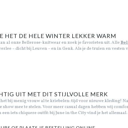
E HET DE HELE WINTER LEKKER WARM
dan al onze Bellerose-knitwear en zoek je favorieten uit. Alle
Bel
erlee – dicht bij Leuven – en in Genk. Als je de truien en vesten
HTIG UIT MET DIT STIJLVOLLE MERK
het bij menig vrouw al te kriebelen: tijd voor nieuwe kleding! N
 show mee te stelen. Voor meer casual dagen hebben wij comfo
een iets chiquere outfit: bij June in the City vind je het allemaa
UBS OF PLAATS JE BESTELLING ONLINE