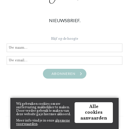
NIEUWSBRIEF.
Blijf op de hoogte
ABONNEREN
Wij gebruiken cookies om uw
Alle
surfervaring makkelijker te maken.
Door verder gebruik te maken van
cookies
deze website ga je hiermee akkoord.
aanvaarden
Meer info vind je in onze
algemene
Copyright © 2021 www.juneinthecity.be | Powered by
Tilroy
.
voorwaarden
.