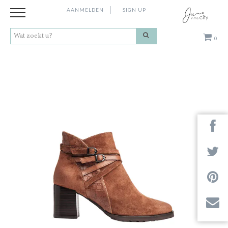
AANMELDEN
SIGN UP
0
Kleding
Schoenen
Accessoires
Cadeaus
Merken
Contact
Stores