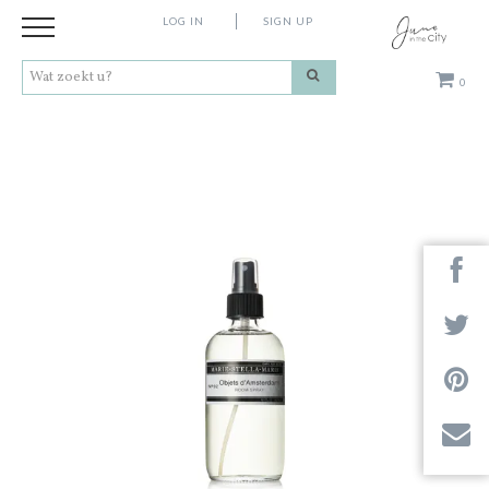
LOG IN
SIGN UP
0
Kleding
Schoenen
Accessoires
Cadeaus
Merken
Contact
Stores