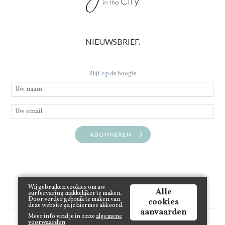
NIEUWSBRIEF.
Blijf op de hoogte
ABONNEREN
Wij gebruiken cookies om uw
Alle
surfervaring makkelijker te maken.
Door verder gebruik te maken van
cookies
deze website ga je hiermee akkoord.
aanvaarden
Meer info vind je in onze
algemene
Copyright © 2021 www.juneinthecity.be | Powered by
Tilroy
.
voorwaarden
.