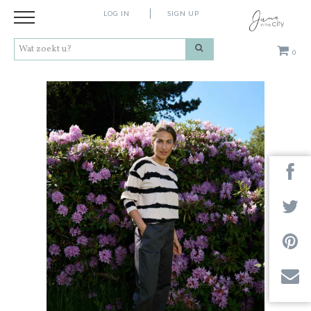
LOG IN
SIGN UP
0
Kleding
Schoenen
Accessoires
Cadeaus
Merken
Next
Contact
Stores