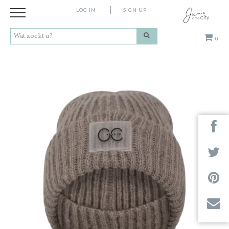
LOG IN
SIGN UP
0
Kleding
Schoenen
Accessoires
Cadeaus
Merken
Contact
Stores