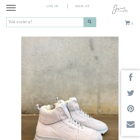
LOG IN
SIGN UP
0
Kleding
Schoenen
Accessoires
Cadeaus
Merken
Next
Contact
Stores