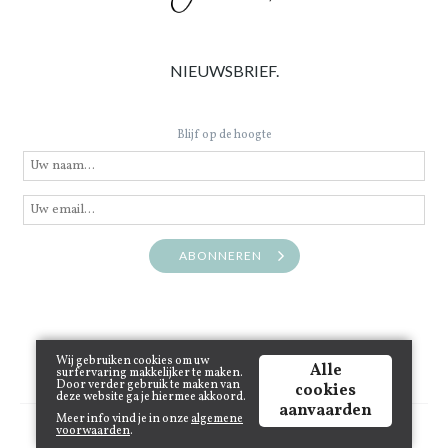
NIEUWSBRIEF.
Blijf op de hoogte
ABONNEREN
Wij gebruiken cookies om uw
Alle
surfervaring makkelijker te maken.
Door verder gebruik te maken van
cookies
deze website ga je hiermee akkoord.
aanvaarden
Meer info vind je in onze
algemene
Copyright © 2021 www.juneinthecity.be | Powered by
Tilroy
.
voorwaarden
.