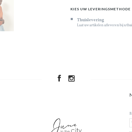
KIES UW LEVERINGSMETHODE
Thuislevering
Laat uw artikelen afleveren bij u thu
B