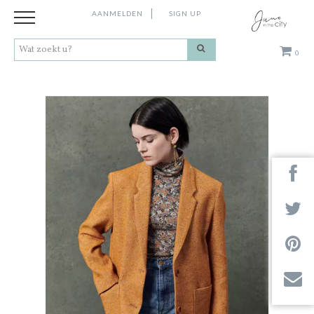
AANMELDEN
SIGN UP
0
Kleding
Schoenen
Accessoires
Cadeaus
Merken
Next
Contact
Stores