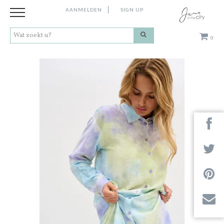
AANMELDEN
SIGN UP
0
Kleding
Schoenen
Accessoires
Cadeaus
Merken
Next
Contact
Stores