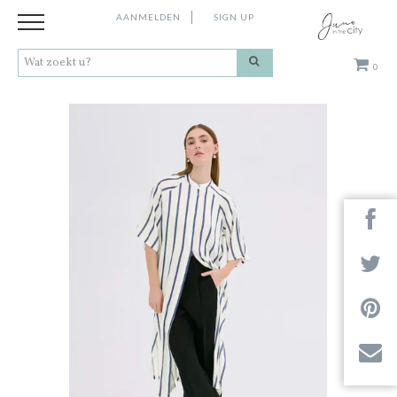
AANMELDEN
SIGN UP
0
Kleding
Schoenen
Accessoires
Cadeaus
Merken
Next
Contact
Stores