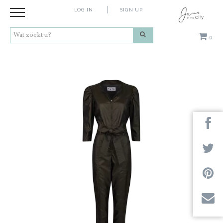
LOG IN
SIGN UP
0
Kleding
Schoenen
Accessoires
Cadeaus
Merken
Contact
Stores