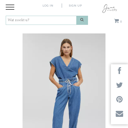
LOG IN
SIGN UP
0
Kleding
Schoenen
Accessoires
Cadeaus
Merken
Next
Contact
Stores