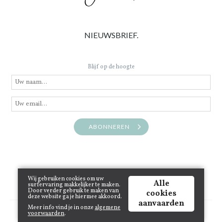
NIEUWSBRIEF.
Blijf op de hoogte
ABONNEREN
Wij gebruiken cookies om uw
Alle
surfervaring makkelijker te maken.
Door verder gebruik te maken van
cookies
deze website ga je hiermee akkoord.
aanvaarden
Meer info vind je in onze
algemene
Copyright © 2021 www.juneinthecity.be | Powered by
Tilroy
.
voorwaarden
.