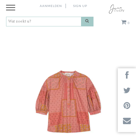
AANMELDEN
SIGN UP
0
Kleding
Schoenen
Accessoires
Cadeaus
Merken
Contact
Stores