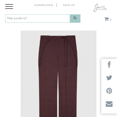
AANMELDEN
SIGN UP
0
Kleding
Schoenen
Accessoires
Cadeaus
Merken
Next
Contact
Stores