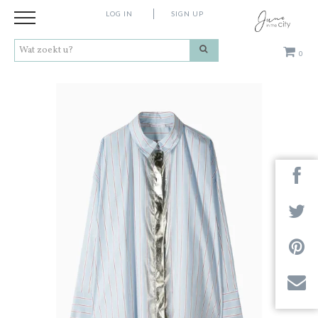
LOG IN
SIGN UP
0
Kleding
Schoenen
Accessoires
Cadeaus
Merken
Next
Contact
Stores