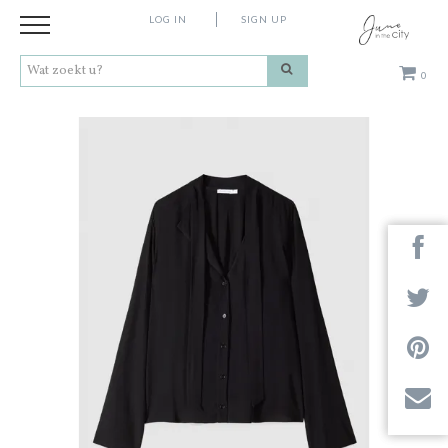
LOG IN
SIGN UP
0
Kleding
Schoenen
Accessoires
Cadeaus
Merken
Next
Contact
Stores