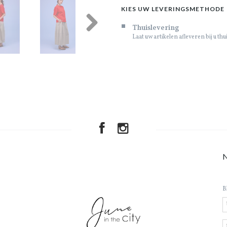
KIES UW LEVERINGSMETHODE
Thuislevering
Laat uw artikelen afleveren bij u thu
Next
B