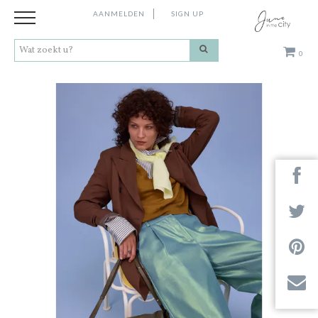
AANMELDEN
SIGN UP
0
Kleding
Schoenen
Accessoires
Cadeaus
Merken
Next
Contact
Stores