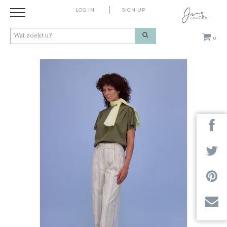
LOG IN
SIGN UP
0
Kleding
Schoenen
Accessoires
Cadeaus
Merken
Next
Contact
Stores