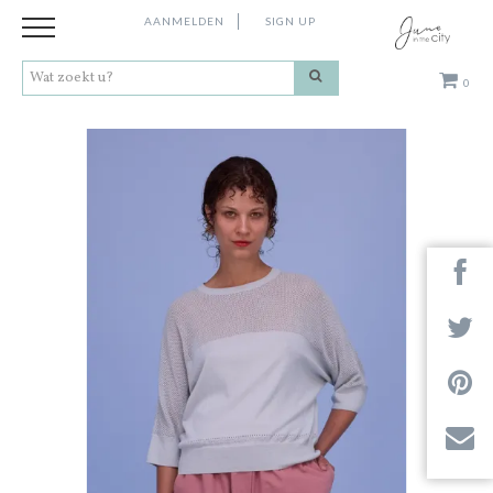
AANMELDEN
SIGN UP
0
Kleding
Schoenen
Accessoires
Cadeaus
Merken
Next
Contact
Stores