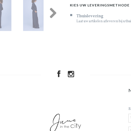
KIES UW LEVERINGSMETHODE
Thuislevering
Laat uw artikelen afleveren bij u thu
Next
B