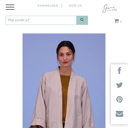
AANMELDEN
SIGN UP
0
Kleding
Schoenen
Accessoires
Cadeaus
Merken
Next
Contact
Stores