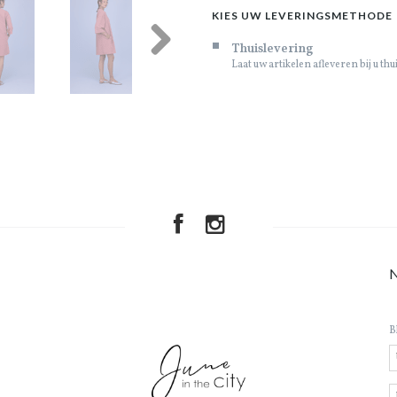
KIES UW LEVERINGSMETHODE
Thuislevering
Laat uw artikelen afleveren bij u thu
Next
B