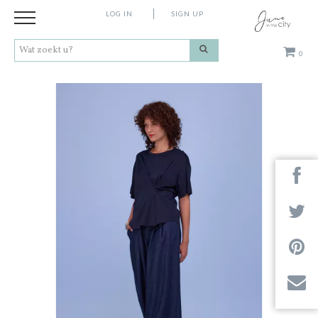
LOG IN
SIGN UP
0
Kleding
Schoenen
Accessoires
Cadeaus
Merken
Next
Contact
Stores