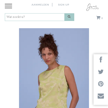
AANMELDEN
SIGN UP
0
Kleding
Schoenen
Accessoires
Cadeaus
Merken
Next
Contact
Stores