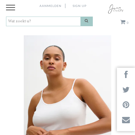
AANMELDEN
SIGN UP
0
Kleding
Schoenen
Accessoires
Cadeaus
Merken
Next
Contact
Stores