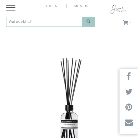
LOG IN
SIGN UP
0
Kleding
Schoenen
Accessoires
Cadeaus
Merken
Contact
Stores