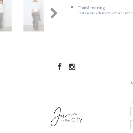
Thuislevering
Laat uw artikelen afleveren bij u thu
Next
B