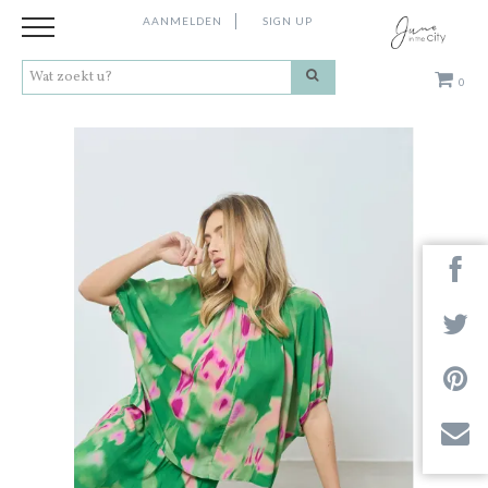
AANMELDEN
SIGN UP
0
Kleding
Schoenen
Accessoires
Cadeaus
Merken
Next
Contact
Stores