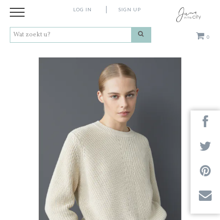
LOG IN
SIGN UP
0
Kleding
Schoenen
Accessoires
Cadeaus
Merken
Next
Contact
Stores