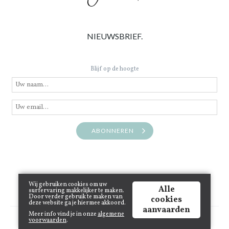
NIEUWSBRIEF.
Blijf op de hoogte
ABONNEREN
Wij gebruiken cookies om uw
Alle
surfervaring makkelijker te maken.
Door verder gebruik te maken van
cookies
deze website ga je hiermee akkoord.
aanvaarden
Meer info vind je in onze
algemene
Copyright © 2021 www.juneinthecity.be | Powered by
Tilroy
.
voorwaarden
.