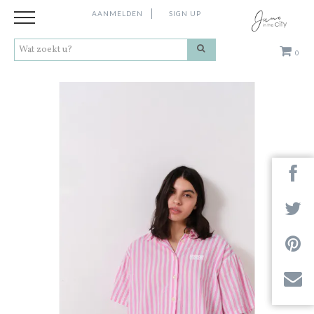
AANMELDEN
SIGN UP
0
Kleding
Schoenen
Accessoires
Cadeaus
Merken
Next
Contact
Stores